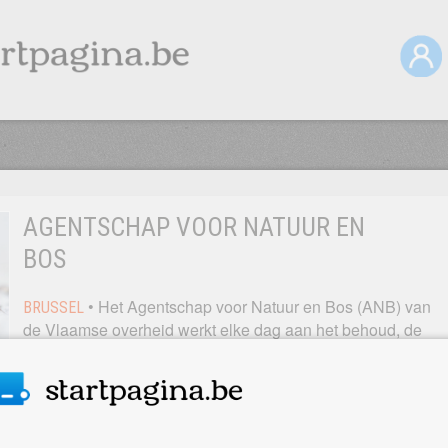
AGENTSCHAP VOOR NATUUR EN
BOS
• Het Agentschap voor Natuur en Bos (ANB) van
BRUSSEL
de Vlaamse overheid werkt elke dag aan het behoud, de
bescherming en de ontwikkeling van natuurgebieden,
bossen en parken.
Het agentschap werkt samen met veel verschillende
partners en creëert zo een groter draagvlak voor natuur. De