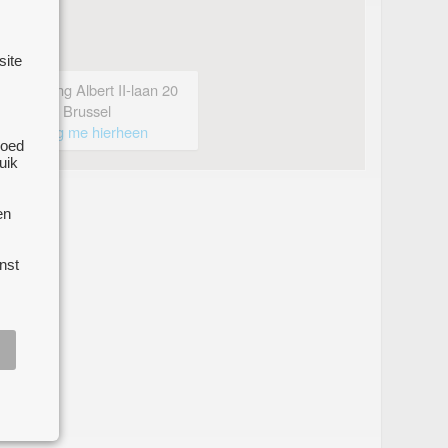
site
Koning Albert II-laan 20
1000 Brussel
breng me hierheen
goed
uik
en
nst