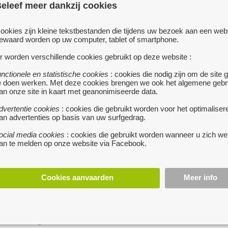
eleef meer dankzij cookies
deur staat open voor iedereen: van een grote multinational
die bomen wil planten tot een lokale jeugdbeweging die in
ookies zijn kleine tekstbestanden die tijdens uw bezoek aan een web
een stukje natuur wil kamperen.
ewaard worden op uw computer, tablet of smartphone.
Het Agentschap voor Natuur en Bos is de grootste
r worden verschillende cookies gebruikt op deze website :
groenbezitter in Vlaanderen. Het beheert 42.300 hectare
unctionele en statistische cookies
: cookies die nodig zijn om de site 
eigen bossen, natuurgebieden en domeinen. Aangezien
e doen werken. Met deze cookies brengen we ook het algemene gebr
het agentschap ook anderen helpt bij het beheren van hun
an onze site in kaart met geanonimiseerde data.
domeinen, beheert het agentschap in totaal zo'n 75.000
dvertentie cookies
: cookies die gebruikt worden voor het optimaliser
hectare bos of natuurgebied.
an advertenties op basis van uw surfgedrag.
ocial media cookies
: cookies die gebruikt worden wanneer u zich we
Het Agentschap voor Natuur en Bos staat dus duidelijk met
an te melden op onze website via Facebook.
zijn twee 'botten' op het terrein. Die terreinkennis en
ervaring vormen belangrijke pijlers om het beleid te helpen
voorbereiden. Met zo'n 800 geëngageerde werknemers
Cookies aanvaarden
Meer info
zorgen we samen voor meer en betere natuur in
Vlaanderen!
Foto's @ Tom Linster